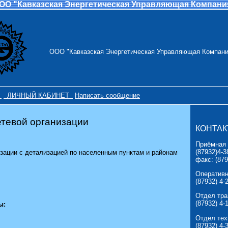
ОО "Кавказcкая Энергетическая Управляющая Компани
ООО "Кавказcкая Энергетическая Управляющая Компани
_
_ЛИЧНЫЙ КАБИНЕТ_
Написать сообщение
етевой организации
КОНТА
Приёмная
(87932)4-3
изации с детализацией по населенным пунктам и районам
факс: (879
Оперативн
(87932) 4-
Отдел тра
(87932) 4-
ы:
Отдел тех
(87932) 4-