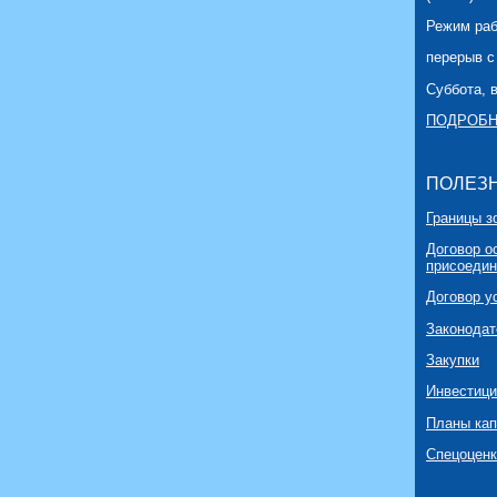
Режим рабо
перерыв с 
Суббота, 
ПОДРОБН
ПОЛЕЗ
Границы з
Договор о
присоедин
Договор у
Законодат
Закупки
Инвестиц
Планы ка
Спецоценк