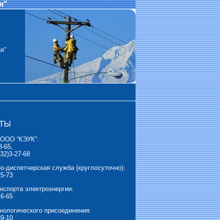
я"
я"
КТЫ
 ООО “КЭУК”:
8-65,
32)3-27-68
о-диспетчерская служба (круглосуточно):
25-73
нспорта электроэнергии:
16-65
нологического присоединения:
39-10